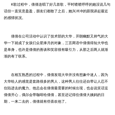
K歌过程中，倩倩连唱了好几首歌，平时喳喳呼呼的她没说几句
话但一直笑意盈盈，朋友们都散了之后，她兴冲冲的跟我讲起最近
的感情状况。
倩倩在公司活动中认识了技术部的大华，开朗幽默又帅气的大
华一下就成了女孩们众星捧月的对象，三言两语中倩倩得知大华也
是单身，也许是倩倩的善谈和笑容很有吸引力，从那之后两人就渐
渐的有了联系。
在相互熟悉的过程中，倩倩发现大华并没有想象中迷人，因为
大华给人的感觉是套路很多的男人，这种男人往往还自带让人忍不
住陷进去的魔力。他总会在倩倩最需要的时候出现，也会说笑话逗
倩倩开心，偶尔会带咖啡给倩倩，甚至还记得住倩倩大姨妈的日
期，一来二去的，倩倩就有些喜欢他了。