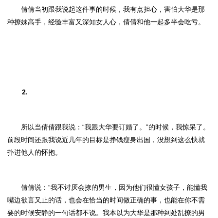
倩倩当初跟我说起这件事的时候，我有点担心，害怕大华是那
种撩妹高手，经验丰富又深知女人心，倩倩和他一起多半会吃亏。
2.
所以当倩倩跟我说：“我跟大华要订婚了。”的时候，我惊呆了。
前段时间还跟我说近几年的目标是挣钱瘦身出国，没想到这么快就
扑进他人的怀抱。
倩倩说：“我不讨厌会撩的男生，因为他们很懂女孩子，能懂我
嘴边欲言又止的话，也会在恰当的时间做正确的事，也能在你不需
要的时候安静的一句话都不说。我本以为大华是那种到处乱撩的男