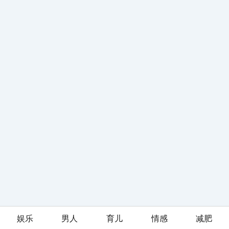
娱乐
男人
育儿
情感
减肥