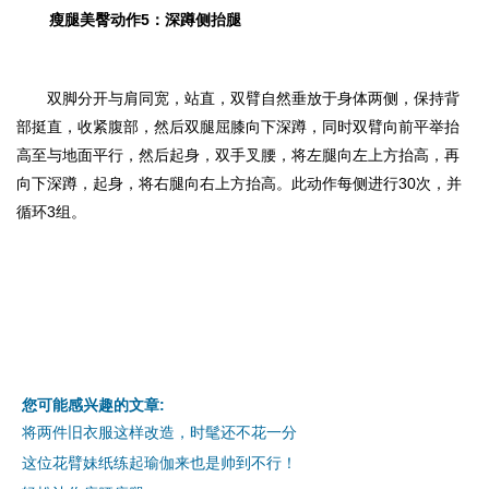
瘦腿美臀动作5：深蹲侧抬腿
双脚分开与肩同宽，站直，双臂自然垂放于身体两侧，保持背
部挺直，收紧腹部，然后双腿屈膝向下深蹲，同时双臂向前平举抬
高至与地面平行，然后起身，双手叉腰，将左腿向左上方抬高，再
向下深蹲，起身，将右腿向右上方抬高。此动作每侧进行30次，并
循环3组。
您可能感兴趣的文章:
将两件旧衣服这样改造，时髦还不花一分
这位花臂妹纸练起瑜伽来也是帅到不行！