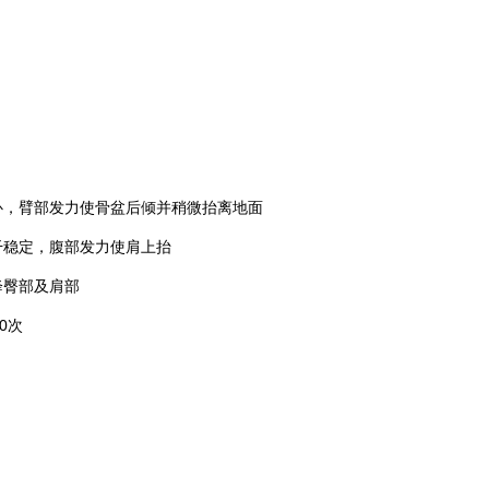
，臂部发力使骨盆后倾并稍微抬离地面
稳定，腹部发力使肩上抬
臀部及肩部
0次