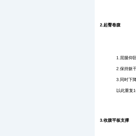
2.起臀卷腹
1.屈腿仰卧
2.保持躯干
3.同时下降
以此重复1
3.收腹平板支撑