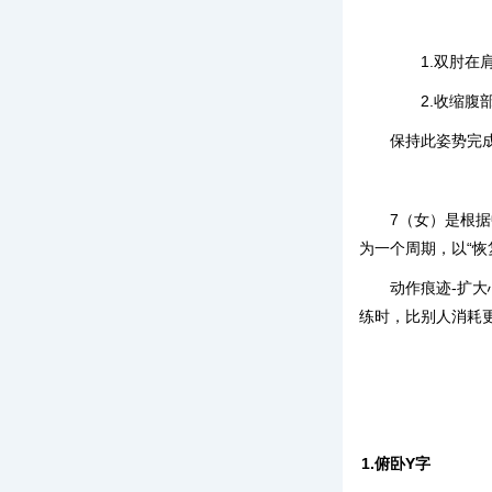
1.双肘在肩
2.收缩腹部
保持此姿势完成
7（女）是根
为一个周期，以“恢
动作痕迹-扩大
练时，比别人消耗
1.俯卧Y字