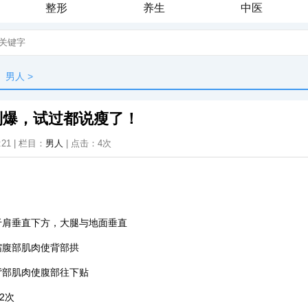
整形
养生
中医
男人
>
到爆，试过都说瘦了！
:21 | 栏目：
男人
| 点击：
4次
肩垂直下方，大腿与地面垂直
腹部肌肉使背部拱
部肌肉使腹部往下贴
2次