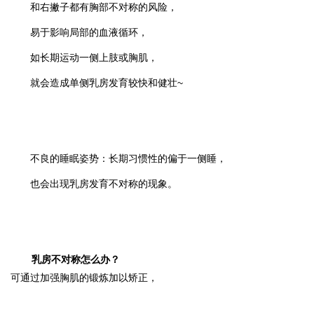
和右撇子都有胸部不对称的风险，
易于影响局部的血液循环，
如长期运动一侧上肢或胸肌，
就会造成单侧乳房发育较快和健壮~
不良的睡眠姿势：长期习惯性的偏于一侧睡，
也会出现乳房发育不对称的现象。
乳房不对称怎么办？
可通过
加强胸肌的锻炼
加以矫正，