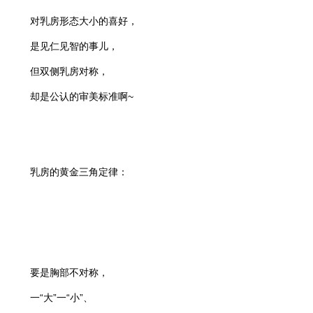
对乳房形态大小的喜好，
是见仁见智的事儿，
但双侧乳房对称，
却是公认的审美标准
啊~
乳房的黄金三角定律：
要是胸部不对称，
一“大”一“小”、