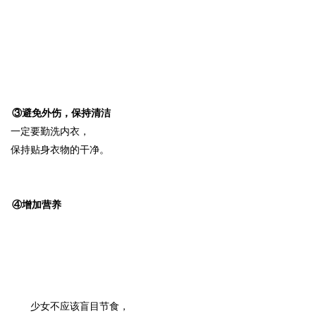
③避免外伤，保持清洁
一定要勤洗内衣，
保持贴身衣物的干净。
④增加营养
少女不应该盲目节食，