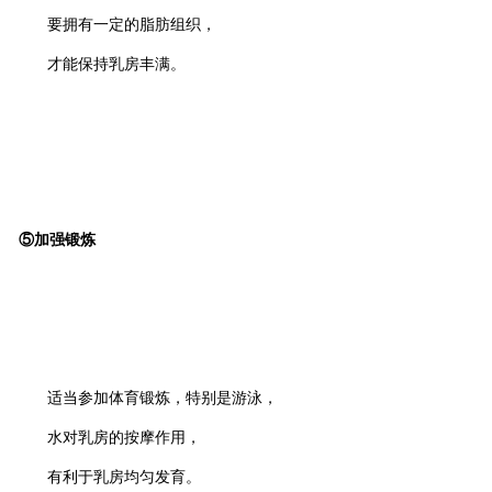
要拥有一定的脂肪组织，
才能保持乳房丰满。
⑤加强锻炼
适当参加体育锻炼，特别是游泳，
水对乳房的按摩作用，
有利于乳房均匀发育。