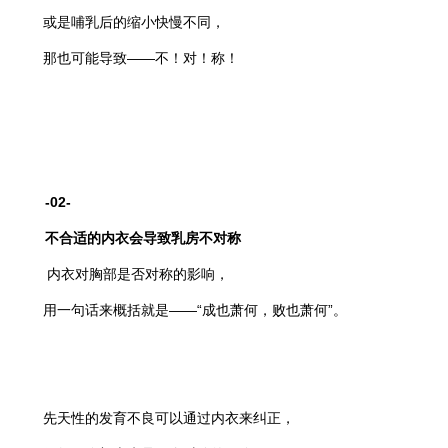
或是哺乳后的缩小快慢不同，
那也可能导致——不！对！称！
-02-
不合适的内衣会导致乳房不对称
内衣对胸部是否对称的影响，
用一句话来概括就是——“成也萧何，败也萧何”。
先天性的发育不良可以通过内衣来纠正，