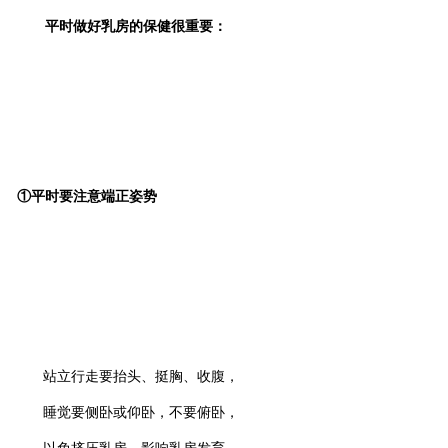
平时做好乳房的保健很重要：
①平时要注意端正姿势
站立行走要抬头、挺胸、收腹，
睡觉要侧卧或仰卧，不要俯卧，