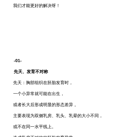
我们才能更好的解决呀！
-01-
先天、发育不对称
先天：胸部组织在胚胎发育时，
一个小异常就可能在出生，
或者长大后形成明显的形态差异 。
主要表现为双侧乳房、乳头、乳晕的大小不同，
或不在同一水平线上。