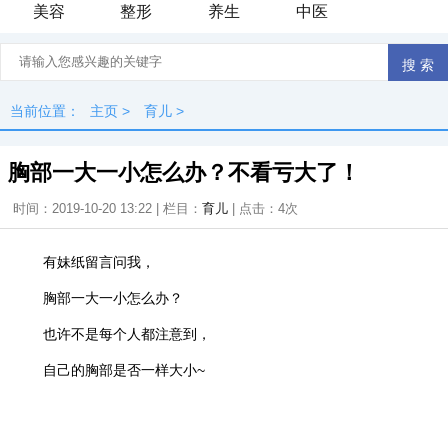
美容
整形
养生
中医
当前位置：
主页
>
育儿
>
胸部一大一小怎么办？不看亏大了！
时间：2019-10-20 13:22 | 栏目：
育儿
| 点击：
4次
有妹纸留言问我，
胸部一大一小怎么办？
也许不是每个人都注意到，
自己的胸部是否一样大小~