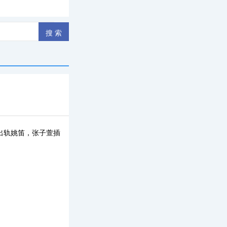
出轨姚笛，张子萱插